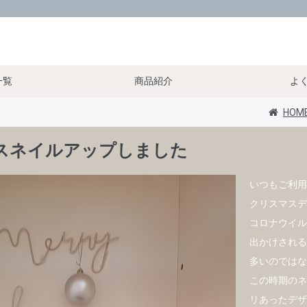
一覧
商品紹介
よ
HOM
スネイルアップしました
いつもご利用
クリスマスデ
コロナウイル
出かけされる
多いのではな
この時期のネ
リあったデザ