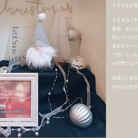
１２月をお過
１２月はご予
客様、または
抑えていただ
各店ホットペ
で空いている
お手間でなけ
皆様のご来店
それでは引き